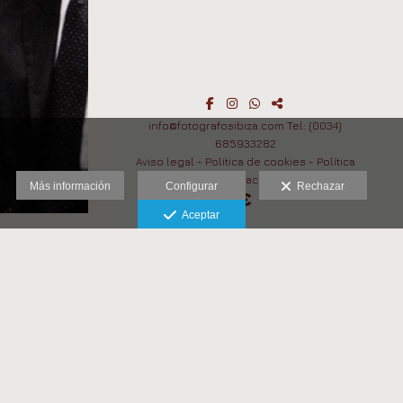
info@fotografosibiza.com Tel: (0034)
685933282
Aviso legal
-
Política de cookies
-
Política
de privacidad
Más información
Configurar
Rechazar
Aceptar