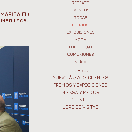
PUBLICIDAD y EMPRESA
RETRATO
ÁLBUMES
COMUNIONES Y BAUTIZOS
EVENTOS
a
MARISA FLÓREZ
por
FOTOGRAFIAS VARIOS TEMAS
BODAS
 Marí Escalera
PREMIOS
VÍDEOS
EXPOSICIONES
MODA
PUBLICIDAD
COMUNIONES
Video
CURSOS
NUEVO ÁREA DE CLIENTES
PREMIOS Y EXPOSICIONES
PRENSA Y MEDIOS
CLIENTES
LIBRO DE VISITAS