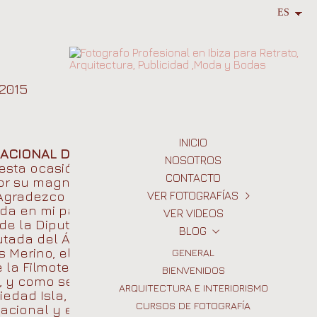
2015
INICIO
NACIONAL DE
NOSOTROS
esta ocasión ha
CONTACTO
por su magnífica
 Agradezco a la
VER FOTOGRAFÍAS
da en mi para
VER VIDEOS
INMOBILIARIA
e la Diputación,
BLOG
ARQUITECTURA E INTERIORISMO
putada del Área de
 Merino, el
GENERAL
RETRATO
e la Filmoteca de
BIENVENIDOS
EVENTOS
z, y como secretario
ARQUITECTURA E INTERIORISMO
MODA
Piedad Isla, excusó
CURSOS DE FOTOGRAFÍA
BODAS
acional y en los