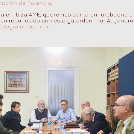
tación de Palencia
.
fía en Ibiza AME, queremos dar la enhorabuena 
fico reconocido con este galardón! Por Alejandro
fotografosibiza.com