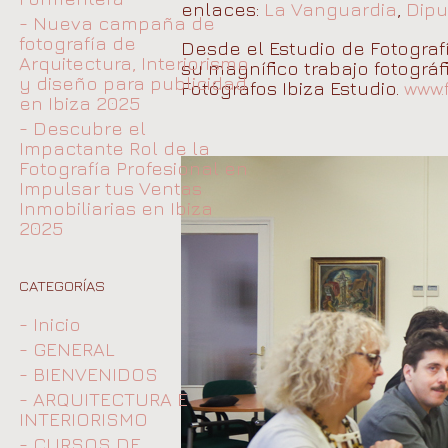
enlaces:
La Vanguardia
,
Dipu
- Nueva campaña de
fotografía de
Desde el Estudio de Fotogra
Arquitectura, Interiorismo
su magnífico trabajo fotográ
y diseño para publicidad
Fotógrafos Ibiza Estudio.
www.
en Ibiza 2025
- Descubre el
Impactante Rol de la
Fotografía Profesional en
Impulsar tus Ventas
Inmobiliarias en Ibiza
2025
CATEGORÍAS
- Inicio
- GENERAL
- BIENVENIDOS
- ARQUITECTURA E
INTERIORISMO
- CURSOS DE