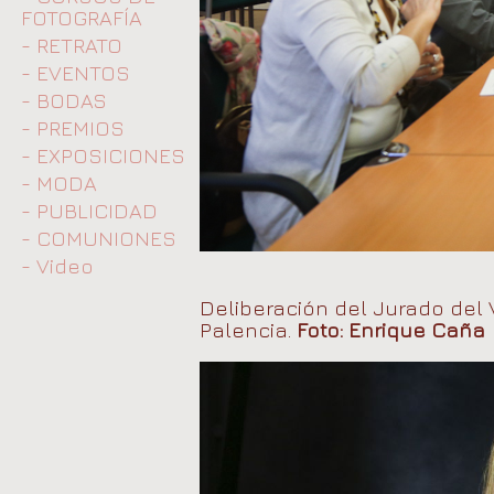
FOTOGRAFÍA
- RETRATO
- EVENTOS
- BODAS
- PREMIOS
- EXPOSICIONES
- MODA
- PUBLICIDAD
- COMUNIONES
- Video
Deliberación del Jurado del 
Palencia.
Foto: Enrique Caña