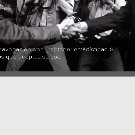
navegación web y obtener estadísticas. Si
s que aceptas su uso.
otógrafa Marisa Flórez. 1993.
Compartir