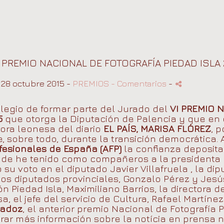
PREMIO NACIONAL DE FOTOGRAFÍA PIEDAD ISLA 
28 octubre 2015 -
PREMIOS
- Comentarios
-
ilegio de formar parte del Jurado del
VI PREMIO 
5
que otorga la Diputación de Palencia y que en 
tora leonesa del diario
EL PAÍS, MARISA FLÓREZ
, 
e, sobre todo, durante la transición democrática.
fesionales de España (AFP)
la confianza deposita
onde he
tenido como compañeros a la presidenta d
su voto en el diputado Javier Villafruela , la di
os diputados provinciales, Gonzalo Pérez y Jesús
 Piedad Isla, Maximiliano Barrios, la directora d
a, el jefe del servicio de Cultura, Rafael Martíne
adoz
, el anterior premio Nacional de Fotografía 
rar más información sobre la notícia en prensa n