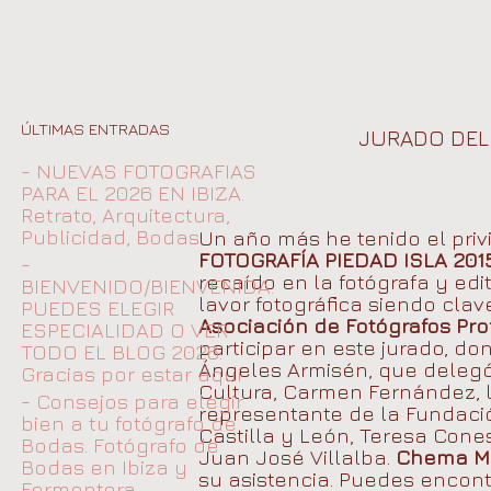
ÚLTIMAS ENTRADAS
JURADO DEL 
- NUEVAS FOTOGRAFIAS
PARA EL 2026 EN IBIZA.
Retrato, Arquitectura,
Publicidad, Bodas
Un año más he tenido el priv
FOTOGRAFÍA PIEDAD ISLA 201
-
recaído en la fotógrafa y edi
BIENVENIDO/BIENVENIDA.
lavor fotográfica siendo clav
PUEDES ELEGIR
Asociación de Fotógrafos Pro
ESPECIALIDAD O VER
participar en este jurado, d
TODO EL BLOG 2026.
Ángeles Armisén, que delegó 
Gracias por estar aquí
Cultura, Carmen Fernández, l
- Consejos para elegir
representante de la Fundación
bien a tu fotógrafo de
Castilla y León, Teresa Cones
Bodas. Fotógrafo de
Juan José Villalba.
Chema M
Bodas en Ibiza y
su asistencia. Puedes encont
Formentera