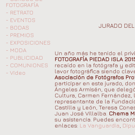
FOTOGRAFÍA
- RETRATO
- EVENTOS
JURADO DEL 
- BODAS
- PREMIOS
- EXPOSICIONES
- MODA
Un año más he tenido el priv
- PUBLICIDAD
FOTOGRAFÍA PIEDAD ISLA 201
- COMUNIONES
recaído en la fotógrafa y edi
lavor fotográfica siendo clav
- Video
Asociación de Fotógrafos Pro
participar en este jurado, d
Ángeles Armisén, que delegó 
Cultura, Carmen Fernández, l
representante de la Fundación
Castilla y León, Teresa Cones
Juan José Villalba.
Chema M
su asistencia. Puedes encont
enlaces:
La Vanguardia
,
Dipu