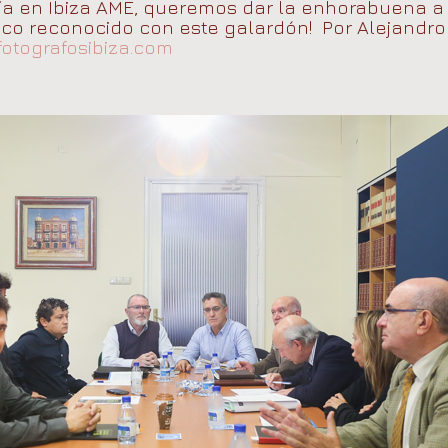
fía en Ibiza AME, queremos dar la enhorabuena 
fico reconocido con este galardón! Por Alejandro
fotografosibiza.com