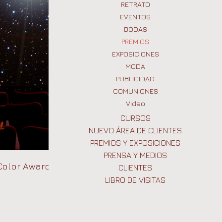
PUBLICIDAD y EMPRESA
RETRATO
ÁLBUMES
COMUNIONES Y BAUTIZOS
EVENTOS
FOTOGRAFIAS VARIOS TEMAS
BODAS
PREMIOS
VÍDEOS
EXPOSICIONES
MODA
PUBLICIDAD
COMUNIONES
Video
CURSOS
NUEVO ÁREA DE CLIENTES
PREMIOS Y EXPOSICIONES
PRENSA Y MEDIOS
Color Awards
CLIENTES
LIBRO DE VISITAS