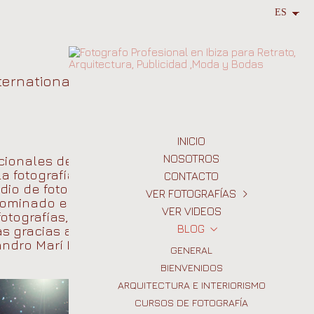
ternational Color
INICIO
NOSOTROS
acionales de
La fotografía
CONTACTO
dio de fotografía de
VER FOTOGRAFÍAS
r nominado en un
VER VIDEOS
otografías, es un
INMOBILIARIA
BLOG
s gracias a Nora
ARQUITECTURA E INTERIORISMO
andro Marí Escalera
GENERAL
RETRATO
BIENVENIDOS
EVENTOS
ARQUITECTURA E INTERIORISMO
MODA
CURSOS DE FOTOGRAFÍA
BODAS