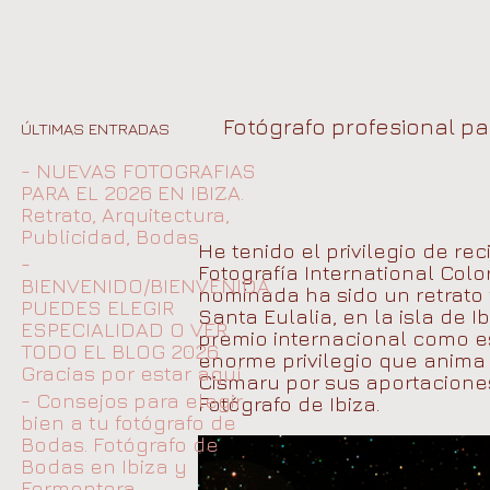
Fotógrafo profesional par
ÚLTIMAS ENTRADAS
- NUEVAS FOTOGRAFIAS
PARA EL 2026 EN IBIZA.
Retrato, Arquitectura,
Publicidad, Bodas
He tenido el privilegio de r
-
Fotografía International Colo
BIENVENIDO/BIENVENIDA.
nominada ha sido un retrato 
PUEDES ELEGIR
Santa Eulalia, en la isla de 
ESPECIALIDAD O VER
premio internacional como es
TODO EL BLOG 2026.
enorme privilegio que anima
Gracias por estar aquí
Cismaru por sus aportacione
- Consejos para elegir
Fotógrafo de Ibiza.
bien a tu fotógrafo de
Bodas. Fotógrafo de
Bodas en Ibiza y
Formentera