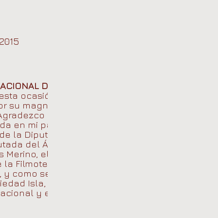
2015
NACIONAL DE
esta ocasión ha
por su magnífica
 Agradezco a la
da en mi para
e la Diputación,
putada del Área de
 Merino, el
e la Filmoteca de
z, y como secretario
Piedad Isla, excusó
acional y en los