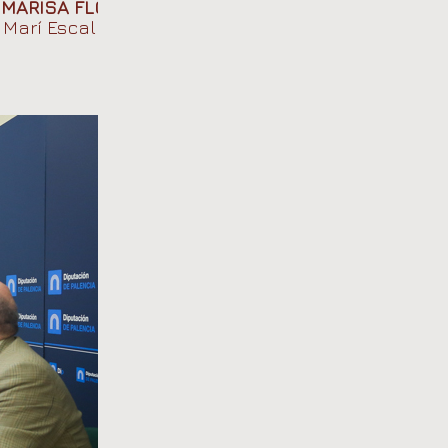
a
MARISA FLÓREZ
por
 Marí Escalera