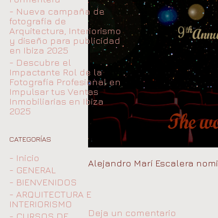
- Nueva campaña de
fotografía de
Arquitectura, Interiorismo
y diseño para publicidad
en Ibiza 2025
- Descubre el
Impactante Rol de la
Fotografía Profesional en
Impulsar tus Ventas
Inmobiliarias en Ibiza
2025
CATEGORÍAS
- Inicio
Alejandro Marí Escalera nomi
- GENERAL
- BIENVENIDOS
- ARQUITECTURA E
INTERIORISMO
Deja un comentario
- CURSOS DE