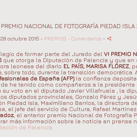
PREMIO NACIONAL DE FOTOGRAFÍA PIEDAD ISLA 
28 octubre 2015 -
PREMIOS
- Comentarios
-
ilegio de formar parte del Jurado del
VI PREMIO 
5
que otorga la Diputación de Palencia y que en 
tora leonesa del diario
EL PAÍS, MARISA FLÓREZ
, 
e, sobre todo, durante la transición democrática.
fesionales de España (AFP)
la confianza deposita
onde he
tenido como compañeros a la presidenta d
su voto en el diputado Javier Villafruela , la di
os diputados provinciales, Gonzalo Pérez y Jesús
 Piedad Isla, Maximiliano Barrios, la directora d
a, el jefe del servicio de Cultura, Rafael Martíne
adoz
, el anterior premio Nacional de Fotografía 
rar más información sobre la notícia en prensa n
tación de Palencia
.