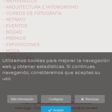
- BIENVENIDOS
- ARQUITECTURA E INTERIORISMO
- CURSOS DE FOTOGRAFÍA
- RETRATO
- EVENTOS
- BODAS
- PREMIOS
- EXPOSICIONES
- MODA
- PUBLICIDAD
Utilizamos cookies para mejorar la navegación
- COMUNIONES
web y obtener estadísticas. Si continuas
- Video
navegando, consideramos que aceptas su
uso.
Más información
Configurar
Rechazar
info@fotografosibiza.com Tel: (0034) 685933282
Aviso legal
-
Política de cookies
-
Política de privacidad
Aceptar