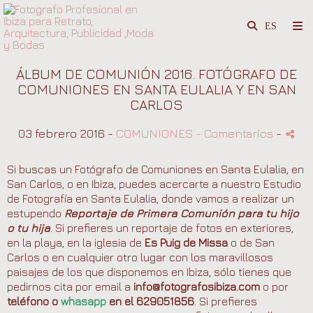
ÁLBUM DE COMUNIÓN 2016. FOTÓGRAFO DE
COMUNIONES EN SANTA EULALIA Y EN SAN
CARLOS
03 febrero 2016 -
COMUNIONES
- Comentarios
-
Si buscas un Fotógrafo de Comuniones en Santa Eulalia, en
San Carlos, o en Ibiza, puedes acercarte a nuestro Estudio
de Fotografía en Santa Eulalia, donde vamos a realizar un
estupendo
Reportaje de Primera Comunión para tu hijo
o tu hija
. Si prefieres un reportaje de fotos en exteriores,
en la playa, en la iglesia de
Es Puig de Missa
o de San
Carlos o en cualquier otro lugar con los maravillosos
paisajes de los que disponemos en Ibiza, sólo tienes que
pedirnos cita por email a
info@fotografosibiza.com
o por
teléfono o
whasapp
en el 629051856
. Si prefieres