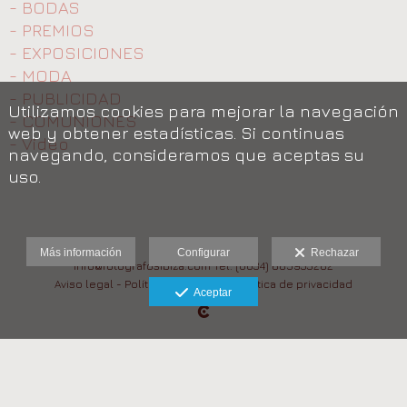
- BODAS
- PREMIOS
- EXPOSICIONES
- MODA
- PUBLICIDAD
Utilizamos cookies para mejorar la navegación
- COMUNIONES
web y obtener estadísticas. Si continuas
- Video
navegando, consideramos que aceptas su
uso.
Más información
Configurar
Rechazar
info@fotografosibiza.com Tel: (0034) 685933282
Aviso legal
-
Política de cookies
-
Política de privacidad
Aceptar