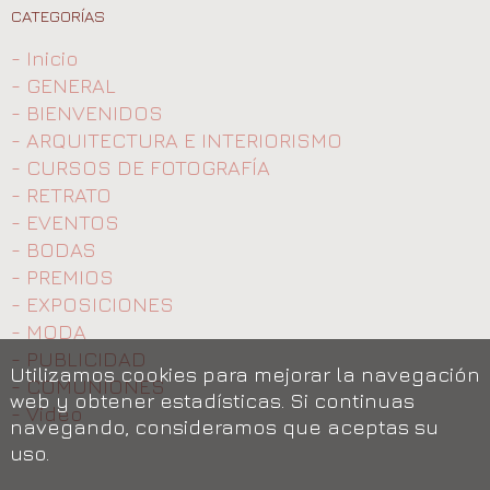
CATEGORÍAS
- Inicio
- GENERAL
- BIENVENIDOS
- ARQUITECTURA E INTERIORISMO
- CURSOS DE FOTOGRAFÍA
- RETRATO
- EVENTOS
- BODAS
- PREMIOS
- EXPOSICIONES
- MODA
- PUBLICIDAD
Utilizamos cookies para mejorar la navegación
- COMUNIONES
web y obtener estadísticas. Si continuas
- Video
navegando, consideramos que aceptas su
uso.