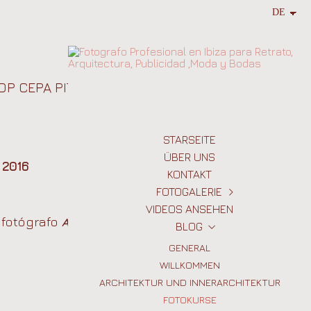
P CEPA PITIÜSES.
STARSEITE
ÜBER UNS
 2016
KONTAKT
FOTOGALERIE
VIDEOS ANSEHEN
IMMOBILIEN
 fotógrafo
Alejandro
BLOG
ARCHITEKTUR UND INNENARCHITEKTUR
PORTRAITS
GENERAL
WILLKOMMEN
EVENTS
ARCHITEKTUR UND INNERARCHITEKTUR
MODE
HOCHZEITEN
FOTOKURSE