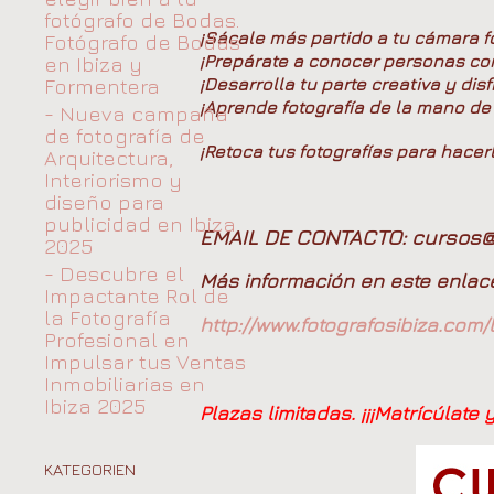
fotógrafo de Bodas.
¡Sácale más partido a tu cámara fo
Fotógrafo de Bodas
¡Prepárate a conocer personas co
en Ibiza y
Formentera
¡Desarrolla tu parte creativa y disf
¡Aprende fotografía de la mano de 
- Nueva campaña
de fotografía de
¡Retoca tus fotografías para hacer
Arquitectura,
Interiorismo y
diseño para
publicidad en Ibiza
EMAIL DE CONTACTO: cursos@f
2025
- Descubre el
Más información en este enla
Impactante Rol de
la Fotografía
http://www.fotografosibiza.com
Profesional en
Impulsar tus Ventas
Inmobiliarias en
Ibiza 2025
Plazas limitadas. ¡¡¡Matrícúlate y
KATEGORIEN