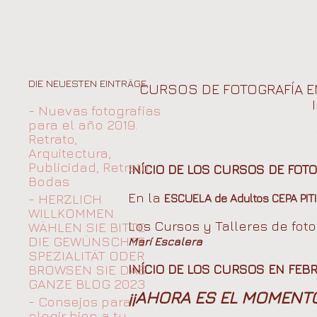
DIE NEUESTEN EINTRÄGE
CURSOS DE FOTOGRAFÍA EN
- Nuevas fotografías
para el año 2019.
Retrato,
Arquitectura,
Publicidad, Retrato,
INÍCIO DE LOS CURSOS DE FOT
Bodas
En la
- HERZLICH
ESCUELA de Adultos CEPA PITIÜ
WILLKOMMEN.
Los Cursos y Talleres de fot
WÄHLEN SIE BITTE
DIE GEWÜNSCHTE
Marí Escalera
SPEZIALITÄT ODER
BROWSEN SIE DAS
INÍCIO DE LOS CURSOS EN FEBRE
GANZE BLOG 2023
¡¡AHORA ES EL MOMENTO
- Consejos para
elegir bien a tu