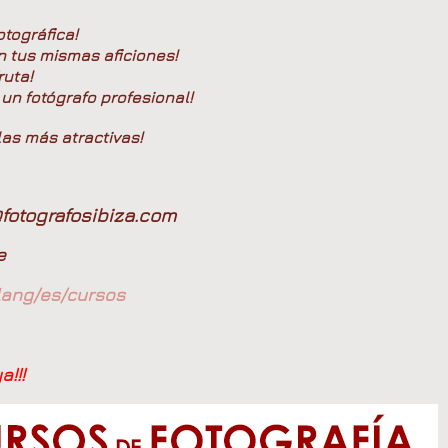
tográfica!
n tus mismas aficiones!
ruta!
un fotógrafo profesional!
las más atractivas!
otografosibiza.com
ce
/lang/es/cursos
a!!!