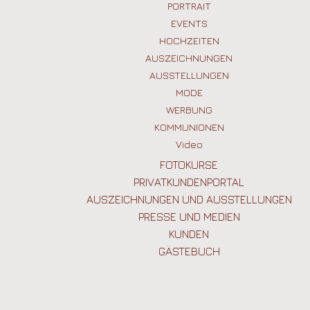
UNTERNEHMEN UND WERBUNG
PORTRAIT
HOCHZEITSALBEN
COMUNIONES Y BAUTIZOS
EVENTS
FOTOGRAFIAS VARIOS TEMAS
HOCHZEITEN
AUSZEICHNUNGEN
VÍDEOS
AUSSTELLUNGEN
MODE
WERBUNG
KOMMUNIONEN
Video
FOTOKURSE
PRIVATKUNDENPORTAL
AUSZEICHNUNGEN UND AUSSTELLUNGEN
PRESSE UND MEDIEN
KUNDEN
GÄSTEBUCH