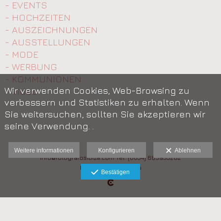
- EVENTS
- HOCHZEITEN
- AUSZEICHNUNGEN
- AUSSTELLUNGEN
- MODE
- WERBUNG
- KOMMUNIONEN
Wir verwenden Cookies, Web-Browsing zu
- Video
verbessern und Statistiken zu erhalten. Wenn
Sie weitersuchen, sollten Sie akzeptieren wir
seine Verwendung. .
Weitere informationen
Konfigurieren
Ablehnen
info@fotografosibiza.com Tel: (0034) 685933282
Haftungsausschluss
Bestätigen