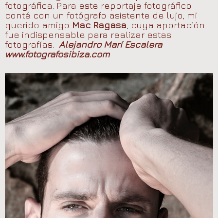
fotográfica. Para este reportaje fotográfico
conté con un fotógrafo asistente de lujo, mi
querido amigo
Mac Ragasa
, cuya aportación
fue indispensable para realizar estas
fotografías.
Alejandro Marí Escalera
www.fotografosibiza.com