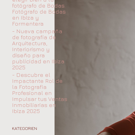
fotógrafo de Bodas.
Fotógrafo de Bodas
en Ibiza y
Formentera
- Nueva campaña
de fotografía de
Arquitectura,
Interiorismo y
diseño para
publicidad en Ibiza
2025
- Descubre el
Impactante Rol de
la Fotografía
Profesional en
Impulsar tus Ventas
Inmobiliarias en
Ibiza 2025
KATEGORIEN