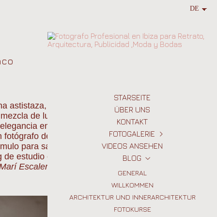
nco
STARSEITE
na astistaza, magnífica
ÜBER UNS
 mezcla de luces
KONTAKT
y elegancia en estas
FOTOGALERIE
 fotógrafo de retratos
ímulo para sacar el
VIDEOS ANSEHEN
IMMOBILIEN
ng de estudio que
BLOG
ARCHITEKTUR UND INNENARCHITEKTUR
 Marí Escalera
PORTRAITS
GENERAL
WILLKOMMEN
EVENTS
ARCHITEKTUR UND INNERARCHITEKTUR
MODE
HOCHZEITEN
FOTOKURSE