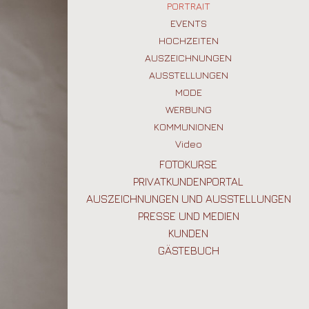
UNTERNEHMEN UND WERBUNG
PORTRAIT
HOCHZEITSALBEN
COMUNIONES Y BAUTIZOS
EVENTS
FOTOGRAFIAS VARIOS TEMAS
HOCHZEITEN
AUSZEICHNUNGEN
VÍDEOS
AUSSTELLUNGEN
MODE
WERBUNG
KOMMUNIONEN
Video
FOTOKURSE
PRIVATKUNDENPORTAL
AUSZEICHNUNGEN UND AUSSTELLUNGEN
PRESSE UND MEDIEN
KUNDEN
GÄSTEBUCH