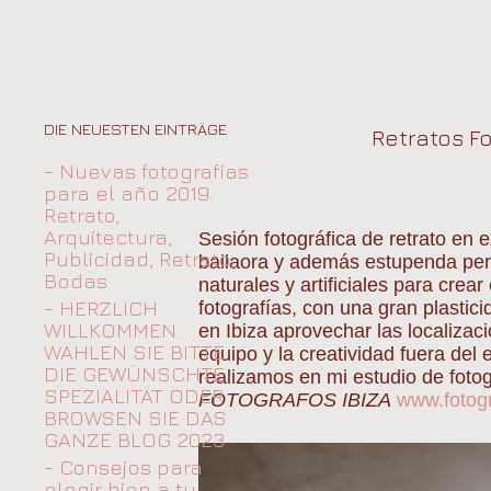
DIE NEUESTEN EINTRÄGE
Retratos Fo
- Nuevas fotografías
para el año 2019.
Retrato,
Arquitectura,
Sesión fotográfica de retrato en e
Publicidad, Retrato,
bailaora y además estupenda pers
Bodas
naturales y artificiales para crea
- HERZLICH
fotografías, con una gran plastic
WILLKOMMEN.
en Ibiza aprovechar las localizaci
WÄHLEN SIE BITTE
equipo y la creatividad fuera del 
DIE GEWÜNSCHTE
realizamos en mi estudio de fotog
SPEZIALITÄT ODER
FOTOGRAFOS IBIZA
www.fotog
BROWSEN SIE DAS
GANZE BLOG 2023
- Consejos para
elegir bien a tu