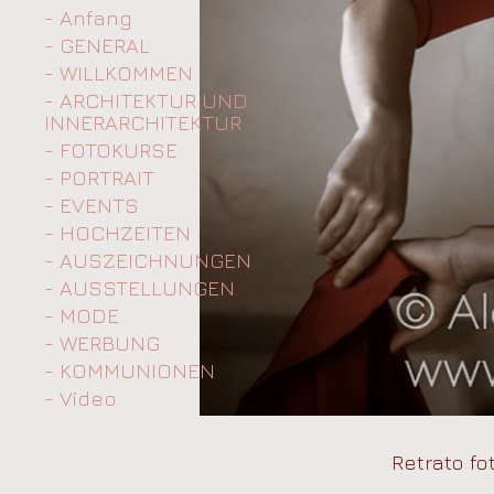
- Anfang
- GENERAL
- WILLKOMMEN
- ARCHITEKTUR UND
INNERARCHITEKTUR
- FOTOKURSE
- PORTRAIT
- EVENTS
- HOCHZEITEN
- AUSZEICHNUNGEN
- AUSSTELLUNGEN
- MODE
- WERBUNG
- KOMMUNIONEN
- Video
Retrato fo