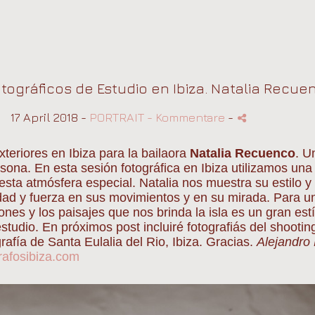
tográficos de Estudio en Ibiza. Natalia Recue
17 April 2018 -
PORTRAIT
- Kommentare
-
xteriores en Ibiza para la bailaora
Natalia Recuenco
. U
ona. En esta sesión fotográfica en Ibiza utilizamos una
r esta atmósfera especial. Natalia nos muestra su estilo 
idad y fuerza en sus movimientos y en su mirada. Para un
ones y los paisajes que nos brinda la isla es un gran est
estudio. En próximos post incluiré fotografiás del shooti
rafía de Santa Eulalia del Rio, Ibiza. Gracias.
Alejandro
rafosibiza.com