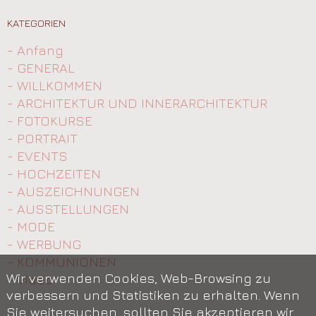
KATEGORIEN
- Anfang
- GENERAL
- WILLKOMMEN
- ARCHITEKTUR UND INNERARCHITEKTUR
- FOTOKURSE
- PORTRAIT
- EVENTS
- HOCHZEITEN
- AUSZEICHNUNGEN
- AUSSTELLUNGEN
- MODE
- WERBUNG
- KOMMUNIONEN
Wir verwenden Cookies, Web-Browsing zu
- Video
verbessern und Statistiken zu erhalten. Wenn
Sie weitersuchen, sollten Sie akzeptieren wir