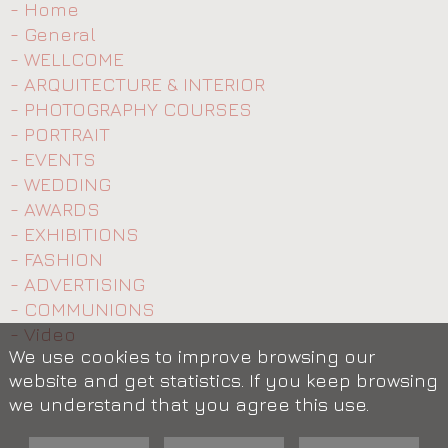
- Home
- General
- WELLCOME
- ARQUITECTURE & INTERIOR
- PHOTOGRAPHY COURSES
- PORTRAIT
- EVENTS
- WEDDING
- AWARDS
- EXHIBITIONS
- FASHION
- ADVERTISING
- COMMUNIONS
- Video
We use cookies to improve browsing our
website and get statistics. If you keep browsing
we understand that you agree this use.